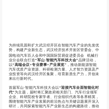
为持续巩固和扩大武汉经开区在智能汽车产业的先发优
势，构建产业新生态，武汉经济技术开发区管委会
、
中
国电动汽车百人会
和
中国国际贸易促进委员会
机械行
业分会
联合
打造
“军山·智能汽车科技大会”
品牌
活动
，
以
“高端会议
+
专业赛事
+
产业展览”
，推动新能源智能
汽车优质产业资源、科研检测力量、人才智力资源及产
业投资等向武汉经开区集聚，培育新质生产力，开创未
来出行新时代。
首届军山·智能汽车科技大会以
“迎接汽车全面智能化时
代”
为主题，届时将汇聚政府相关部门、汽车行业领军
企业、科研院校专家学者、行业组织代表等各界精英，
围绕智能汽车产业发展的前沿热点与关键议题展开深入
研讨，共同探索智能汽车产业新生态的构建路径，推动