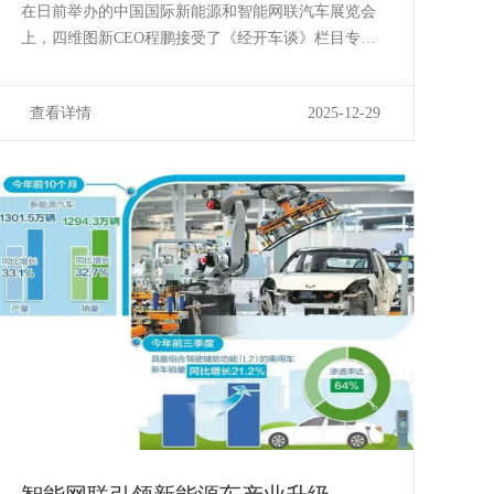
鹏详解汽车智能化“新型Tier1”的突围
在日前举办的中国国际新能源和智能网联汽车展览会
之路
上，四维图新CEO程鹏接受了《经开车谈》栏目专
访。作为中国智能汽车产业链上的核心“赋能者”，程鹏
系统阐述了四维图新从传统图商向“汽车智能化的新型
查看详情
2025-12-29
Tier1”转型的战略布局，并分享了公司在车规级芯片、
智能驾驶、数据合规及AI大模型应用等...