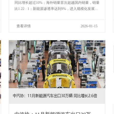
国皮卡往哪里走？
同比增长超过10%；海外销量首次超越国内销量，销量
比1.22 : 1；新能源渗透率达到9%，进入规模化发展阶
段。这是2025年中国皮卡市场所构成的新市场格局。
看似精彩的数据背后，是整个行业正在面临深度结构
查看详情
2026-01-15
性调整的机遇和挑战。2026年，在现有的品牌格局
下，更有包括212、东风风行...