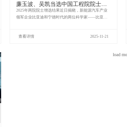
廉玉波、吴凯当选中国工程院院士产
业领军企业创新力量获国家最高认可
2025年两院院士增选结果近日揭晓，新能源汽车产业
领军企业比亚迪和宁德时代的两位科学家——比亚迪
首席科学家、总工程师兼研究院院长廉玉波与宁德时
代首席科学家吴凯，双双当选中国工程院院士，成为
查看详情
2025-11-21
本次增选中的亮点，凸显了产业界在推动国家科技进
步中的关键作用。廉玉波：深耕整车研发数十载，引...
load mo