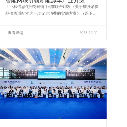
智能网联引领新能源车产业升级
工业和信息化部等6部门日前联合印发《关于增强消费
品供需适配性进一步促进消费的实施方案》（以下简
称《方案》）。该《方案》提出，到2027年，形成3个
万亿级消费领域和10个千亿级消费热点。智能网联新
查看详情
2025-12-11
能源汽车作为重点布局的3个万亿级消费领域之一，有
望迎来发展新机遇。开拓万亿级消费赛道 ...