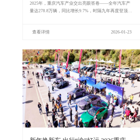
首个新能源汽车下乡活动本周在万州
2025年，重庆汽车产业交出亮眼答卷——全年汽车产
拉开帷幕
量达278.8万辆，同比增长9.7%，时隔九年再度登顶全
国城市汽车产量榜首。其中，新能源汽车产量突破
129.6万辆，增速高达36%，产业集群规模超8000亿
查看详情
2026-01-23
元，这标志着重庆汽车工业不仅“强势回归”，更在电动
化、智能化新赛道上跑出了...