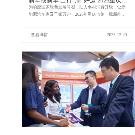
新年换新车 出行“渝”好运 2026重庆新
能源汽车下乡活动火热来袭！
为响应国家绿色发展号召，助力乡村消费升级，让新
能源汽车惠及千家万户，2026年重庆市第一批新能源
汽车下乡活动即将火热启幕！本次活动以“新年换新车
出行‘渝’好运”为主题，将陆续走进万州、南川两大区
查看详情
2025-12-29
县，带来集购车优惠、互动体验、趣味嘉年华于一体
的全民汽车消费盛宴，为重庆“十五五”开局注入绿色动
能。