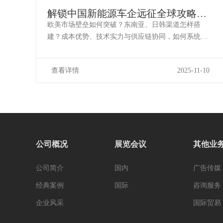
解锁中国新能源车企远征全球攻略
2025“宜贸全球通”出海合作沙龙报名
欧美市场壁垒如何突破？东南亚、日韩渠道怎样搭
开启
建？成本优势、技术实力与供应链协同，如何系统发
力，形成合力？当“出海”从选择题变为必答题，一场真
正聚焦实战的沙龙，为您集结关键资源、直面核心挑
查看详情
2025-11-10
战。2025年11月13日（周四），在四川宜宾国际会展
中心A2馆，由中国国际贸易促进委员会机械...
公司概况
展览会议
其他业
公司简介
国内
广告传媒
经典案例
国际
咨询服务
企业风采
国际贸易