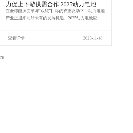
力促上下游供需合作 2025动力电池产
业链深度供需对接交流会在宜宾成功
在全球能源变革与“双碳”目标的双重驱动下，动力电池
举办
产业正迎来前所未有的发展机遇。2025动力电池应用
生态展览会于11月12日至15日在宜宾国际会展中心举
行。为进一步加强动力电池行业技术开放合作，促进
查看详情
2025-11-18
全产业链协同发展，由动力电池应用生态展览会组委
会主办，北京中汽四方会展有限公司、宜宾国际会展
集团有限公司承办，中国国际贸易促进委员会机械行
re
业分会、中国电工技术学会、中国汽车工业咨询委员
会、中国电子商会智能电动汽车专委会、寰球汽车集
团、中国国际贸易促进委员会宜宾市委员会、宜宾市
工商业联合会共同支持的动力电池产业链深度供需对
接交流会于11月13日上午在宜宾国际会展中心A馆3号
厅举办。