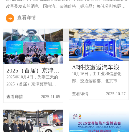
改革委发布的消息，国内汽、柴油价格（标准品）每吨分别实际上
调1160元和1115元，创下现行成品油定价机制施行以来单次调整幅
查看详情
度的历史最大纪录。
AI科技邂逅汽车浪
2025（首届）京津冀
漫，顶流荟聚北京亦
10月16日，由工业和信息化
新能源汽车挑战赛
2025年10月4日，为期三天的
庄！ 2025中国国际
部、交通运输部、北京市人
暨“智野无限”崇礼汽
2025（首届）京津冀新能源
新能源和智能网联汽
民政府联合主办的2025世界
车嘉年华圆满收官
汽车挑战赛暨“智野无限”崇礼
车展览会今日在京开
查看详情
2025-10-27
智能网联汽车大会在北京亦
赛事赋能产业、消费
查看详情
2025-11-05
汽车嘉年华闭幕式在河北省
幕
联动文旅，京津冀共
庄北人亦创国际会展中心盛
张家口市崇礼区雪如意举
绘绿色出行新图景
大开幕。大会期间，同步举
行。闭幕式上，中国国际贸
办中国国际新能源和智能网
易促进委员会机械行业分会
联汽车展览会，以及自动驾
会长周卫东、北京市发展和
驶及辅助驾驶车辆接驳体验